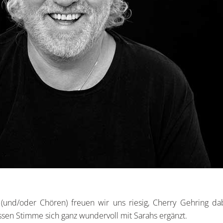
und/oder Chören) freuen wir uns riesig, Cherry Gehring da
ssen Stimme sich ganz wundervoll mit Sarahs ergänzt.